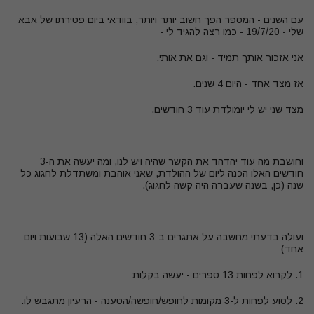
עם השנים - המספר הפך חשוב יותר ויותר, בוודאי ביום פטירתו של אבא
שלי - 19/7/20 - כמו רצה להגיד לי -
אני אזכור אותך תמיד - וגם את אותי.
אז מצד אחד - היום 4 שנים.
מצד שני יש לי יומולדת עוד 3 חודשים.
וחושבת מה עוד יהדהד את הקשר שהיה ויש לנו, ומה יעשה את ה-3
חודשים האלו הכנה ליום של ההולדת, שאני אוהבת ומשתדלת לחגוג כל
שנה (כן, בשנה שעברה היה קשה לחגוג).
ועולה בדעתי מחשבה על אתגרים ב-3 חודשים האלה (13 שבועות ויום
אחד):
1. לקרוא לפחות 13 ספרים - יעשה בקלות
2. לסוע לפחות ל-3 מקומות לחופש/חופשה/הטענה - הרעיון מתגבש לו.