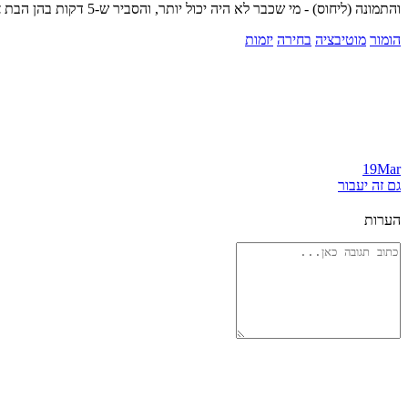
והתמונה (ליחוס) - מי שכבר לא היה יכול יותר, והסביר ש-5 דקות בהן הבת צובעת לו לק ברגליים...אלו הן 5 דקות של שקט(:
הומור
מוטיבציה
בחירה
יזמות
19
Mar
גם זה יעבור
הערות