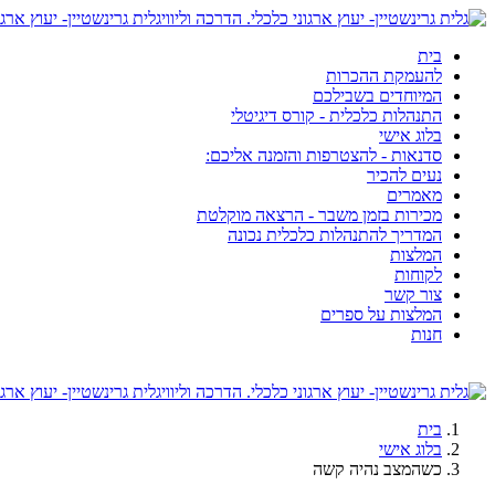
גלית גרינשטיין- יעוץ ארגו
בית
להעמקת ההכרות
המיוחדים בשבילכם
התנהלות כלכלית - קורס דיגיטלי
בלוג אישי
סדנאות - להצטרפות והזמנה אליכם:
נעים להכיר
מאמרים
מכירות בזמן משבר - הרצאה מוקלטת
המדריך להתנהלות כלכלית נכונה
המלצות
לקוחות
צור קשר
המלצות על ספרים
חנות
גלית גרינשטיין- יעוץ ארגו
בית
בלוג אישי
כשהמצב נהיה קשה