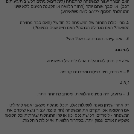
האם הצורך יעזור למשפחה להתפתח (לימודים/לעיתים רכש בית/לעיתים
רכב), או יסבך אותם יותר (החזר הלוואה או הקטנת המינוס ללא שינוי
התנהלות/ חסכון????/בילוי/חופש/אירוע)
5. מהי יכולת ההחזר של המשפחה כל חודש
?
(האם כבר מחזירה
הלוואות? האם מגדילה הכנסה? האם חייה שנים במינוס?)
6.
האם קיימת תוכנית הבראה
?
מהי?
לסיכום:
איזה ציון תיתן להתנהלות הכלכלית של המשפחה:
5 – מצויינת, חיה בפלוס ומתכננת קדימה.
4,3,2
1 - גרועה, חיה במינוס והלוואות, ומסתבכת יותר ויותר.
רק אחרי שניתן מענה לשאלות אלו, תוכל מנהלת משאבי אנוש להחליט
אם ההלוואה אכן תקדם את המשפחה (חד פעמי, עבור נושא שיקדם את
המשפחה - לימודים, רכישת נכס וכו) או שזו התנהלות שגרתית וכל הלוואה
משקיעה אותם עמוק יותר, בסחרור הלוואות ואי יכולת היחלצות
.