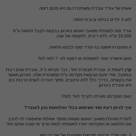
אשתו של עודד עובדת ומשתכרת גם היא סכום דומה
.
לזוג 3 ילדים בגילאי גן ובית הספר
.
עודד פנה למנהלת משאבי האנוש בארגון בבקשה לקבל הלוואה ע"ס
10,000 ש"ח, ללא ריבית, לתקופה של שנה
.
זו הפעם הראשונה בה עודד פונה לבקש הלוואה
.
האם אישורה יעזור למשפחה או דווקא לא
? -
למה לא
?
קרן
לעומת זו, עובדת מבוגרת יותר, כבר סבתא ל-3, עובדת שנים רבות
במפעל, ומדי פעם מבקשת מקדמה ע"ח המשכורת שלה. הארגון מאשר
את בקשתה, בדרך כלל ללא עיכובים, מתוך הערכה לשנים הרבות בהן
היא עובדת בארגון.
האם המקדמה מועילה לקרן? לא? למה?
איך לניתן דעת מתי השימוש בכלי ההלוואות נכון לעובד?
לעזרת מנהלת משאבי האנוש מוצגות מספר שאלות שיאפשרו לה להבין
אם ההלוואה או המקדמה יעזרו למשפחה לטווח ארוך או יסבכו אותם יותר:
1. מהי
סה"כ הכנסה חודשית ממוצעת של שני בני הזוג
.