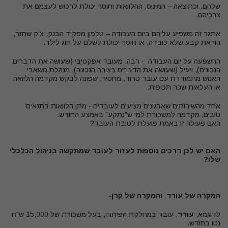
שלהם, וכתוצאה – המינוס, ההלוואות וחוסר יכולת לרכוש לעצמם את
צרכיהם.
אתגר זה משפיע עליהם ביום העבודה – טלפון מפקיד הבנק, צ'ק שחזר,
הוראת קבע שלא כובדה, או חוסר יכולת לשלם על חוג לילד.
ההשפעה על יום העבודה - רבה. מעובד אפקטיבי (שעושה את הדברים
הנכונים), ויעיל (שעושה את הדברים בצורה הנכונה), מנהלת משאבי
האנוש מתמודדת עם עובד טרוד, מחסיר, שפונה לבקש מקדמה הלוואה
או העלאות שכר תכופות.
אחד מהשירותים שארגונים מציעים לעובדים - מתן הלוואות בתנאים
טובים, מקדמה למשכורת למי ש"נתקע" באמצע החודש
.
האם פעולה זו באמת פועלת לטובת העובד?
האם יש לכן דרכים נוספות לעזור לעובד שמתקשה בניהול הכלכלי
שלו
?
המקרה של עודד והמקרה של קרן-
לדוגמא,
עודד
, עובד במחלקת הפיתוח, בעל משכורת של 15,000 ש"ח
נטו בחודש
.