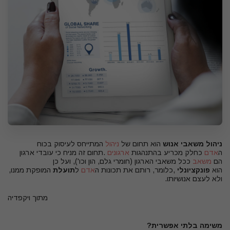
ניהול משאבי אנוש
הוא תחום של
ניהול
המתייחס לעיסוק בכוח
ה
אדם
כחלק מכריע בהתנהגות
ארגונים
.
תחום זה מניח כי עובדי ארגון
הם
משאב
ככל משאבי הארגון (חומרי גלם, הון וכו'), ועל כן
הוא
פונקציונלי
,
כלומר, רותם את תכונות ה
אדם
ל
תועלת
המופקת ממנו,
ולא לעצם אנושיותו
.
מתוך ויקפדיה
משימה בלתי אפשרית?