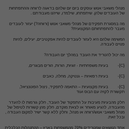
מנהלי משאבי אנוש עוסקים ביום יום שלהם בדאגה לרווחה וההתפתחות
של העובדים שלהן. שיתפתחו, שילמדו, שייהנו מעבודתם
.
מה במסגרת תפקידם של מנהלי משאבי אנוש (ורווחה?) יעזור לעובדים
מעבר להתפתחותם המקצועית
?
המשימה שלהם היא לעזור לעובדים להיות אפקטיביים, יעילים, להיות
פנויים לעבודה
.
מה יכול להטריד את העובד במהלך יום העבודה?
{C}· בעיות משפחתיות - זוגיות, הורות, הורים מבוגרים,
{C}· בעיות רפואיות – גנטיקה, מחלה, כאבים
{C}· בעיות מקצועיות – התאמה לתפקיד, ניצול הפוטנציאל,
תקשורת לקויה עם הבוס ועוד
חלק מהבעיות מעיבות על התפקוד של העובד, חלק גורמות לו להעדר
מהעבודה, להגיע מאוחר או לצאת מוקדם, חלק מהן קשורות לטיפול של
מנהל משאבי אנוש/רווחה או מנהל, וחלק ללא קשר ישיר למקום העבודה ,
ובכל זאת.
אחד הנושאים שמטרידים 70% מהמשפחות בארץ – ההתנהלות הכלכלית