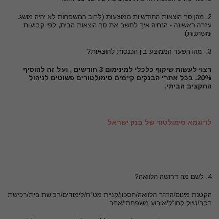
2. מהן סך
הוצאות החודשיות ממוצעות (לרוב המשפחות לא יהיה מושג.
עזרה ראשונה - הנחיה איך לחשב את סך הוצאות הבית, לפי קבועות
ומשתנות)
3.
מהו הפער הממוצע בין הכנסות להוצאות
?
רצוי לעשות שיקוף כלכלי למינימום 3 חודשים , ועל זה להוסיף
20%. בכל אתרי הבנקים קיימים סימולטורים פשוטים לניהול
התקציב הביתי.
לדוגמא סימולטור של בנק ישראל
4. לשם מה דרושה הלוואה
?
הקטנת מינוס/החזר הלוואה/חסכון/קניית מט"ח/לימודים/רכישת בית/רכישת
רכב/טיול לחו"ל/אירוע משפחתי/אחר